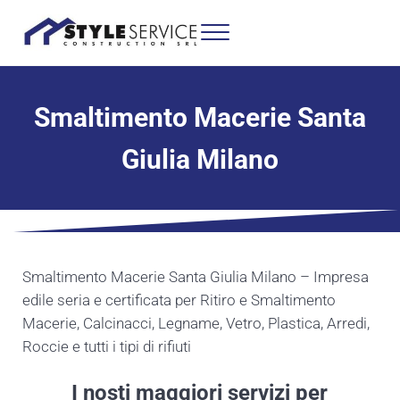
Passa al contenuto principale
Skip to header right navigation
Skip to site footer
Menu
Ritiro e Smaltimento Macerie Milano
Impresa edile seria e certificata per Ritiro e Smaltimento Macerie, Calcin
Smaltimento Macerie Santa
Giulia Milano
Smaltimento Macerie Santa Giulia Milano – Impresa
edile seria e certificata per Ritiro e Smaltimento
Macerie, Calcinacci, Legname, Vetro, Plastica, Arredi,
Roccie e tutti i tipi di rifiuti
I nosti maggiori servizi per