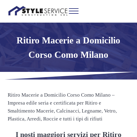
Passa al contenuto principale
Skip to header right navigation
Skip to site footer
Menu
Ritiro e Smaltimento Macerie Milano
Impresa edile seria e certificata per Ritiro e Smaltimento Macerie, Calcinacc
Ritiro Macerie a Domicilio
Corso Como Milano
Ritiro Macerie a Domicilio Corso Como Milano –
Impresa edile seria e certificata per Ritiro e
Smaltimento Macerie, Calcinacci, Legname, Vetro,
Plastica, Arredi, Roccie e tutti i tipi di rifiuti
I nosti maggiori servizi per Ritiro