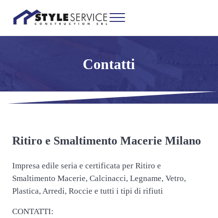
Passa al contenuto principale
Skip to header right navigation
Skip to site footer
Menu
Ritiro e Smaltimento Macerie Milano
Impresa edile seria e certificata per Ritiro e Smaltimento Macerie, Calcinacc
Contatti
Ritiro e Smaltimento Macerie Milano
Impresa edile seria e certificata per Ritiro e
Smaltimento Macerie, Calcinacci, Legname, Vetro,
Plastica, Arredi, Roccie e tutti i tipi di rifiuti
CONTATTI: