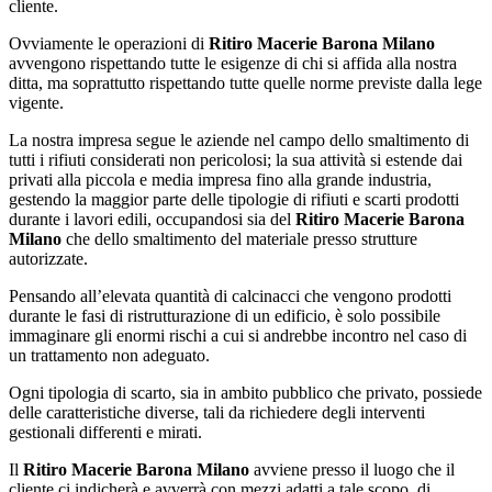
cliente.
Ovviamente le operazioni di
Ritiro Macerie Barona Milano
avvengono rispettando tutte le esigenze di chi si affida alla nostra
ditta, ma soprattutto rispettando tutte quelle norme previste dalla lege
vigente.
La nostra impresa segue le aziende nel campo dello smaltimento di
tutti i rifiuti considerati non pericolosi; la sua attività si estende dai
privati alla piccola e media impresa fino alla grande industria,
gestendo la maggior parte delle tipologie di rifiuti e scarti prodotti
durante i lavori edili, occupandosi sia del
Ritiro Macerie Barona
Milano
che dello smaltimento del materiale presso strutture
autorizzate.
Pensando all’elevata quantità di calcinacci che vengono prodotti
durante le fasi di ristrutturazione di un edificio, è solo possibile
immaginare gli enormi rischi a cui si andrebbe incontro nel caso di
un trattamento non adeguato.
Ogni tipologia di scarto, sia in ambito pubblico che privato, possiede
delle caratteristiche diverse, tali da richiedere degli interventi
gestionali differenti e mirati.
Il
Ritiro Macerie Barona Milano
avviene presso il luogo che il
cliente ci indicherà e avverrà con mezzi adatti a tale scopo, di