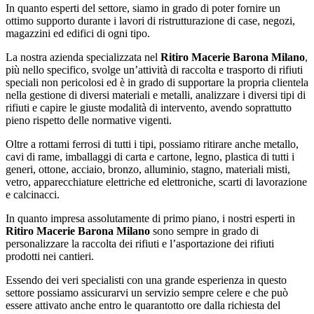
In quanto esperti del settore, siamo in grado di poter fornire un
ottimo supporto durante i lavori di ristrutturazione di case, negozi,
magazzini ed edifici di ogni tipo.
La nostra azienda specializzata nel
Ritiro Macerie Barona Milano
,
più nello specifico, svolge un’attività di raccolta e trasporto di rifiuti
speciali non pericolosi ed è in grado di supportare la propria clientela
nella gestione di diversi materiali e metalli, analizzare i diversi tipi di
rifiuti e capire le giuste modalità di intervento, avendo soprattutto
pieno rispetto delle normative vigenti.
Oltre a rottami ferrosi di tutti i tipi, possiamo ritirare anche metallo,
cavi di rame, imballaggi di carta e cartone, legno, plastica di tutti i
generi, ottone, acciaio, bronzo, alluminio, stagno, materiali misti,
vetro, apparecchiature elettriche ed elettroniche, scarti di lavorazione
e calcinacci.
In quanto impresa assolutamente di primo piano, i nostri esperti in
Ritiro Macerie Barona Milano
sono sempre in grado di
personalizzare la raccolta dei rifiuti e l’asportazione dei rifiuti
prodotti nei cantieri.
Essendo dei veri specialisti con una grande esperienza in questo
settore possiamo assicurarvi un servizio sempre celere e che può
essere attivato anche entro le quarantotto ore dalla richiesta del