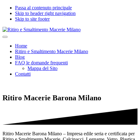
Passa al contenuto principale
Skip to header right navigation
Skip to site footer
Ritiro
Impresa
Menu
e
edile
Home
Smaltimento
seria
Ritiro e Smaltimento Macerie Milano
Macerie
e
Blog
Milano
certificata
FAQ le domande frequenti
per
Mappa del Sito
Ritiro
Contatti
e
Smaltimento
Macerie,
Calcinacci,
Ritiro Macerie Barona Milano
Legname,
Vetro,
Plastica,
Arredi,
Roccie
e
tutti
Ritiro Macerie Barona Milano – Impresa edile seria e certificata per
i
Ritiro e Smaltimento Macerie, Calcinacci, Legname, Vetro, Plastica,