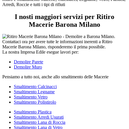
tipi
Arredi, Roccie e tutti i tipi di rifiuti
di
rifiuti
I nosti maggiori servizi per Ritiro
Macerie Barona Milano
La nostra Impresa Edile esegue lavori per:
Demolire Parete
Demolire Muro
Pensiamo a tutto noi, anche allo smaltimento delle Macerie
Smaltimento Calcinacci
Smaltimento Legname
Smaltimento Vetro
Smaltimento Polistirolo
Smaltimento Plastica
Smaltimento Arredi Usurati
Smaltimento Lana di Roccia
Smaltimento Lana di Vetro