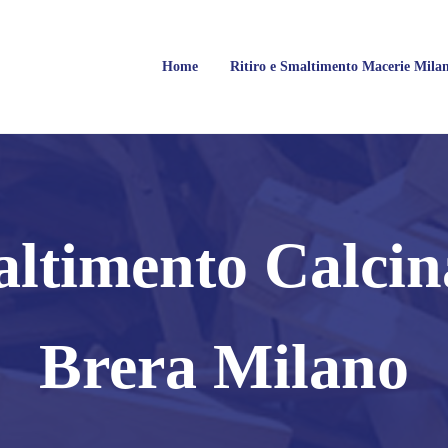
Home
Ritiro e Smaltimento Macerie Mila
Milano
rie, Calcinacci, Legname, Vetro, Plastica, Arredi, Roccie e tutti i tipi di 
ltimento Calcin
Brera Milano