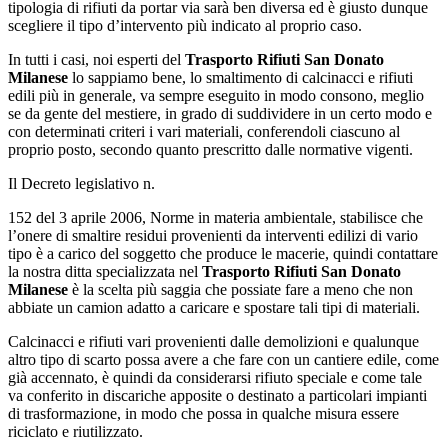
tipologia di rifiuti da portar via sarà ben diversa ed è giusto dunque
scegliere il tipo d’intervento più indicato al proprio caso.
In tutti i casi, noi esperti del
Trasporto Rifiuti San Donato
Milanese
lo sappiamo bene, lo smaltimento di calcinacci e rifiuti
edili più in generale, va sempre eseguito in modo consono, meglio
se da gente del mestiere, in grado di suddividere in un certo modo e
con determinati criteri i vari materiali, conferendoli ciascuno al
proprio posto, secondo quanto prescritto dalle normative vigenti.
Il Decreto legislativo n.
152 del 3 aprile 2006, Norme in materia ambientale, stabilisce che
l’onere di smaltire residui provenienti da interventi edilizi di vario
tipo è a carico del soggetto che produce le macerie, quindi contattare
la nostra ditta specializzata nel
Trasporto Rifiuti San Donato
Milanese
è la scelta più saggia che possiate fare a meno che non
abbiate un camion adatto a caricare e spostare tali tipi di materiali.
Calcinacci e rifiuti vari provenienti dalle demolizioni e qualunque
altro tipo di scarto possa avere a che fare con un cantiere edile, come
già accennato, è quindi da considerarsi rifiuto speciale e come tale
va conferito in discariche apposite o destinato a particolari impianti
di trasformazione, in modo che possa in qualche misura essere
riciclato e riutilizzato.