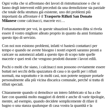
Ogni volta che si affrontano dei lavori di ristrutturazione o che si
fanno degli interventi edili preceduti da una demolizione sia parziale
che totale della struttura già esistente, uno dei problemi più
importanti da affrontare è il
Trasporto Rifiuti San Donato
Milanese
come calcinacci, macerie ecc…
Fortunatamente per voi, in queste situazioni la nostra ditta si rivela
essere il vostro migliore alleato proprio in quanto da anni forniamo
questo tipo di servizio.
Con noi non esistono problemi, infatti vi basterà contattarci per
tempo e quando ne avrete bisogno i nostri esperti saranno pronti a
caricare su automezzi adatti a questo tipo di scopo tutte quelle
macerie e quei resti che vengono prodotti durante i lavori edili.
Pochi o molti che siano, i calcinacci non possono ovviamente essere
buttati nei secchi della spazzatura di casa o in quelli per i rifiuti
normali, ma soprattutto e in molti casi, non potrete neppure portarle
personalmente alla più vicina discarica comunale, perché si tratta di
rifiuti speciali.
Chiaramente quando si demolisce un intero fabbricato si ha a che
fare con quantità molto maggiori di detriti e anche di varie tipologie,
mentre, ad esempio, quando decidete semplicemente di rifare il
bagno o una stanza qualunque di casa vostra la quantità e la