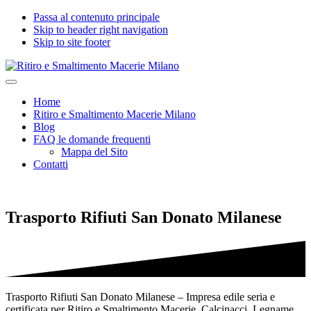
Passa al contenuto principale
Skip to header right navigation
Skip to site footer
Ritiro
Impresa
Menu
e
edile
Home
Smaltimento
seria
Ritiro e Smaltimento Macerie Milano
Macerie
e
Blog
Milano
certificata
FAQ le domande frequenti
per
Mappa del Sito
Ritiro
Contatti
e
Smaltimento
Macerie,
Calcinacci,
Trasporto Rifiuti San Donato Milanese
Legname,
Vetro,
Plastica,
Arredi,
Roccie
e
tutti
Trasporto Rifiuti San Donato Milanese – Impresa edile seria e
i
certificata per Ritiro e Smaltimento Macerie, Calcinacci, Legname,