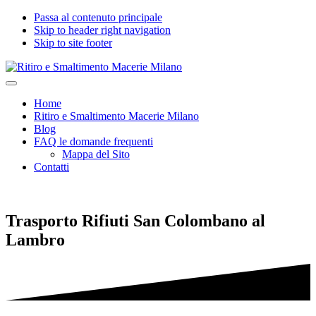
Passa al contenuto principale
Skip to header right navigation
Skip to site footer
Ritiro
Impresa
Menu
e
edile
Home
Smaltimento
seria
Ritiro e Smaltimento Macerie Milano
Macerie
e
Blog
Milano
certificata
FAQ le domande frequenti
per
Mappa del Sito
Ritiro
Contatti
e
Smaltimento
Macerie,
Calcinacci,
Trasporto Rifiuti San Colombano al
Legname,
Vetro,
Lambro
Plastica,
Arredi,
Roccie
e
tutti
i