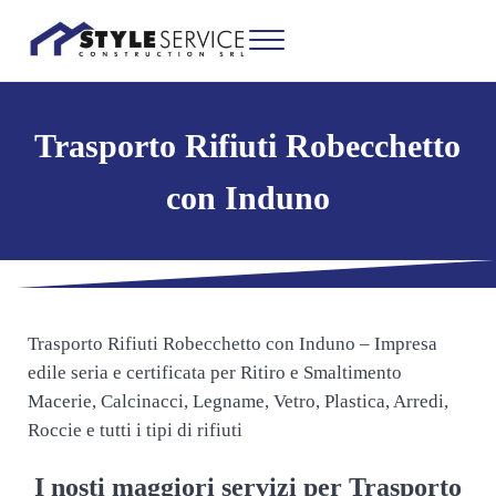
Passa al contenuto principale
Skip to header right navigation
Skip to site footer
Menu
Ritiro e Smaltimento Macerie Milano
Impresa edile seria e certificata per Ritiro e Smaltimento Macerie, Calcinacc
Trasporto Rifiuti Robecchetto
con Induno
Trasporto Rifiuti Robecchetto con Induno – Impresa
edile seria e certificata per Ritiro e Smaltimento
Macerie, Calcinacci, Legname, Vetro, Plastica, Arredi,
Roccie e tutti i tipi di rifiuti
I nosti maggiori servizi per Trasporto