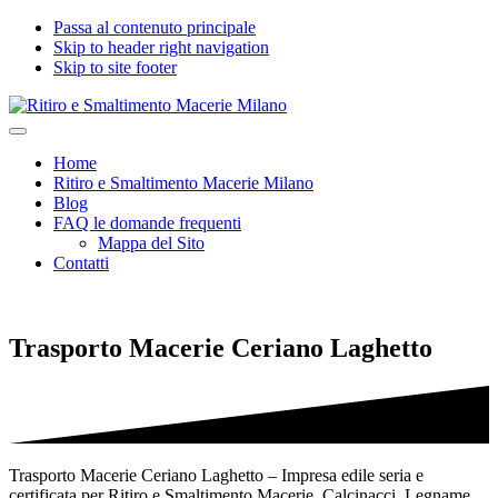
Passa al contenuto principale
Skip to header right navigation
Skip to site footer
Ritiro
Impresa
Menu
e
edile
Home
Smaltimento
seria
Ritiro e Smaltimento Macerie Milano
Macerie
e
Blog
Milano
certificata
FAQ le domande frequenti
per
Mappa del Sito
Ritiro
Contatti
e
Smaltimento
Macerie,
Calcinacci,
Trasporto Macerie Ceriano Laghetto
Legname,
Vetro,
Plastica,
Arredi,
Roccie
e
tutti
Trasporto Macerie Ceriano Laghetto – Impresa edile seria e
i
certificata per Ritiro e Smaltimento Macerie, Calcinacci, Legname,