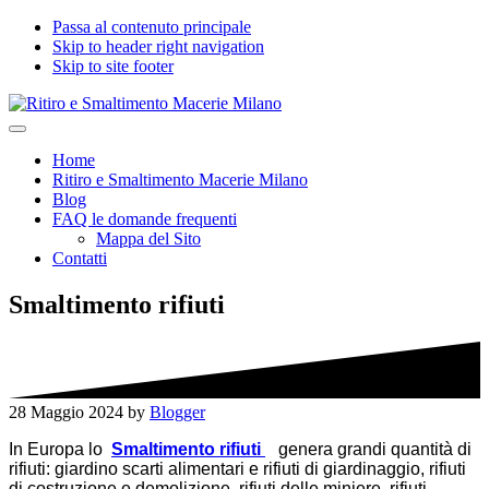
Passa al contenuto principale
Skip to header right navigation
Skip to site footer
Ritiro
Impresa
Menu
e
edile
Home
Smaltimento
seria
Ritiro e Smaltimento Macerie Milano
Macerie
e
Blog
Milano
certificata
FAQ le domande frequenti
per
Mappa del Sito
Ritiro
Contatti
e
Smaltimento
Macerie,
Smaltimento rifiuti
Calcinacci,
Legname,
Vetro,
Plastica,
Arredi,
28 Maggio 2024
by
Blogger
Roccie
e
In Europa lo
Smaltimento rifiuti
genera grandi quantità di
tutti
rifiuti: giardino scarti alimentari e rifiuti di giardinaggio, rifiuti
i
di costruzione e demolizione, rifiuti delle miniere, rifiuti