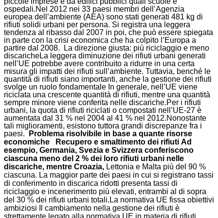
piccole imprese e da edifici pubblici quali scuole e
ospedali.Nel 2012 nei 33 paesi membri dell’Agenzia
europea dell’ambiente (AEA) sono stati generati 481 kg di
rifiuti solidi urbani per persona. Si registra una leggera
tendenza al ribasso dal 2007 in poi, che può essere spiegata
in parte con la crisi economica che ha colpito l’Europa a
partire dal 2008. La direzione giusta: più riciclaggio e meno
discaricheLa leggera diminuzione dei rifiuti urbani generati
nell’UE potrebbe avere contribuito a ridurre in una certa
misura gli impatti dei rifiuti sull’ambiente. Tuttavia, benché le
quantità di rifiuti siano importanti, anche la gestione dei rifiuti
svolge un ruolo fondamentale In generale, nell’UE viene
riciclata una crescente quantità di rifiuti, mentre una quantità
sempre minore viene conferita nelle discariche.Per i rifiuti
urbani, la quota di rifiuti riciclati o compostati nell’UE-27 è
aumentata dal 31 % nel 2004 al 41 % nel 2012.Nonostante
tali miglioramenti, esistono tuttora grandi discrepanze fra i
paesi.
Problema risolvibile in base a quante risorse
economiche Recupero e smaltimento dei rifiuti
Ad
esempio, Germania, Svezia e Svizzera conferiscono
ciascuna meno del 2 % dei loro rifiuti urbani nelle
discariche, mentre Croazia,
Lettonia e Malta più del 90 %
ciascuna. La maggior parte dei paesi in cui si registrano tassi
di conferimento in discarica ridotti presenta tassi di
riciclaggio e incenerimento più elevati, entrambi al di sopra
del 30 % dei rifiuti urbani totali.La normativa UE fissa obiettivi
ambiziosi Il cambiamento nella gestione dei rifiuti è
strettamente legato alla normativa UE in materia di rifiuti.