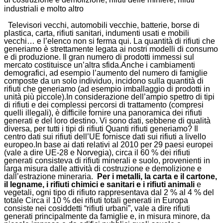
tipi
industriali e molto altro
di
rifiuti
Televisori vecchi, automobili vecchie, batterie, borse di
plastica, carta, rifiuti sanitari, indumenti usati e mobili
vecchi… e l’elenco non si ferma qui. La quantità di rifiuti che
generiamo è strettamente legata ai nostri modelli di consumo
e di produzione. Il gran numero di prodotti immessi sul
mercato costituisce un’altra sfida.Anche i cambiamenti
demografici, ad esempio l’aumento del numero di famiglie
composte da un solo individuo, incidono sulla quantità di
rifiuti che generiamo (ad esempio imballaggio di prodotti in
unità più piccole).In considerazione dell’ampio spettro di tipi
di rifiuti e dei complessi percorsi di trattamento (compresi
quelli illegali), è difficile fornire una panoramica dei rifiuti
generati e del loro destino. Vi sono dati, sebbene di qualità
diversa, per tutti i tipi di rifiuti Quanti rifiuti generiamo? Il
centro dati sui rifiuti dell’UE fornisce dati sui rifiuti a livello
europeo.In base ai dati relativi al 2010 per 29 paesi europei
(vale a dire UE-28 e Norvegia), circa il 60 % dei rifiuti
generati consisteva di rifiuti minerali e suolo, provenienti in
larga misura dalle attività di costruzione e demolizione e
dall’estrazione mineraria.
Per i metalli, la carta e il cartone,
il legname, i rifiuti chimici e sanitari e i rifiuti animali
e
vegetali, ogni tipo di rifiuto rappresentava dal 2 % al 4 % del
totale Circa il 10 % dei rifiuti totali generati in Europa
consiste nei cosiddetti “rifiuti urbani”, vale a dire rifiuti
generati principalmente da famiglie e, in misura minore, da