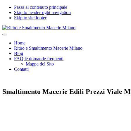
Passa al contenuto principale
Skip to header right navigation
Skip to site footer
Ritiro
Impresa
Menu
e
edile
Home
Smaltimento
seria
Ritiro e Smaltimento Macerie Milano
Macerie
e
Blog
Milano
certificata
FAQ le domande frequenti
per
Mappa del Sito
Ritiro
Contatti
e
Smaltimento
Macerie,
Calcinacci,
Smaltimento Macerie Edili Prezzi Viale 
Legname,
Vetro,
Plastica,
Arredi,
Roccie
e
tutti
i