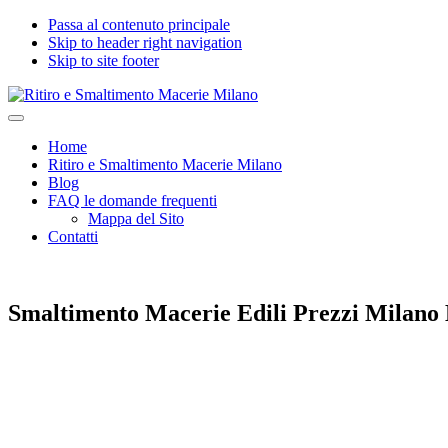
Passa al contenuto principale
Skip to header right navigation
Skip to site footer
Ritiro
Impresa
Menu
e
edile
Home
Smaltimento
seria
Ritiro e Smaltimento Macerie Milano
Macerie
e
Blog
Milano
certificata
FAQ le domande frequenti
per
Mappa del Sito
Ritiro
Contatti
e
Smaltimento
Macerie,
Calcinacci,
Smaltimento Macerie Edili Prezzi Milano 
Legname,
Vetro,
Plastica,
Arredi,
Roccie
e
tutti
i