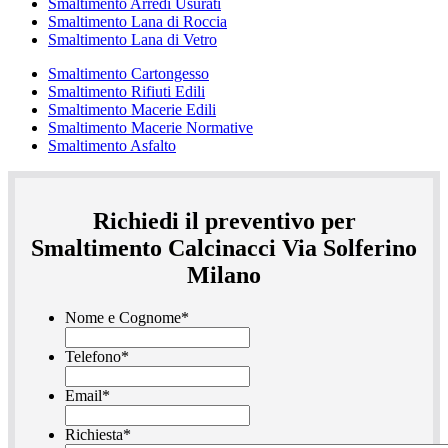
Smaltimento Arredi Usurati
Smaltimento Lana di Roccia
Smaltimento Lana di Vetro
Smaltimento Cartongesso
Smaltimento Rifiuti Edili
Smaltimento Macerie Edili
Smaltimento Macerie Normative
Smaltimento Asfalto
Richiedi il preventivo per
Smaltimento Calcinacci Via Solferino
Milano
Nome e Cognome
*
Telefono
*
Email
*
Richiesta
*