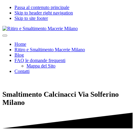
Passa al contenuto principale
Skip to header right navigation
Skip to site footer
Ritiro
Impresa
Menu
e
edile
Home
Smaltimento
seria
Ritiro e Smaltimento Macerie Milano
Macerie
e
Blog
Milano
certificata
FAQ le domande frequenti
per
Mappa del Sito
Ritiro
Contatti
e
Smaltimento
Macerie,
Calcinacci,
Smaltimento Calcinacci Via Solferino
Legname,
Vetro,
Milano
Plastica,
Arredi,
Roccie
e
tutti
i