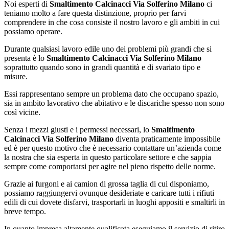
Noi esperti di
Smaltimento Calcinacci Via Solferino Milano
ci
teniamo molto a fare questa distinzione, proprio per farvi
comprendere in che cosa consiste il nostro lavoro e gli ambiti in cui
possiamo operare.
Durante qualsiasi lavoro edile uno dei problemi più grandi che si
presenta è lo
Smaltimento Calcinacci Via Solferino Milano
soprattutto quando sono in grandi quantità e di svariato tipo e
misure.
Essi rappresentano sempre un problema dato che occupano spazio,
sia in ambito lavorativo che abitativo e le discariche spesso non sono
così vicine.
Senza i mezzi giusti e i permessi necessari, lo
Smaltimento
Calcinacci Via Solferino Milano
diventa praticamente impossibile
ed è per questo motivo che è necessario contattare un’azienda come
la nostra che sia esperta in questo particolare settore e che sappia
sempre come comportarsi per agire nel pieno rispetto delle norme.
Grazie ai furgoni e ai camion di grossa taglia di cui disponiamo,
possiamo raggiungervi ovunque desideriate e caricare tutti i rifiuti
edili di cui dovete disfarvi, trasportarli in luoghi appositi e smaltirli in
breve tempo.
In quanto impresa altamente qualificata eseguiamo il servizio di ritiro