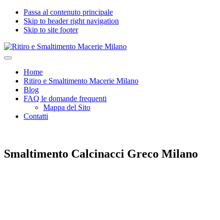
Passa al contenuto principale
Skip to header right navigation
Skip to site footer
Ritiro
Impresa
Menu
e
edile
Home
Smaltimento
seria
Ritiro e Smaltimento Macerie Milano
Macerie
e
Blog
Milano
certificata
FAQ le domande frequenti
per
Mappa del Sito
Ritiro
Contatti
e
Smaltimento
Macerie,
Calcinacci,
Smaltimento Calcinacci Greco Milano
Legname,
Vetro,
Plastica,
Arredi,
Roccie
e
tutti
i