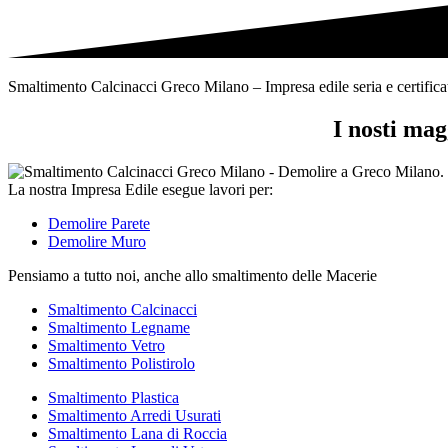
tipi
di
rifiuti
Smaltimento Calcinacci Greco Milano – Impresa edile seria e certificata
I nosti ma
La nostra Impresa Edile esegue lavori per:
Demolire Parete
Demolire Muro
Pensiamo a tutto noi, anche allo smaltimento delle Macerie
Smaltimento Calcinacci
Smaltimento Legname
Smaltimento Vetro
Smaltimento Polistirolo
Smaltimento Plastica
Smaltimento Arredi Usurati
Smaltimento Lana di Roccia