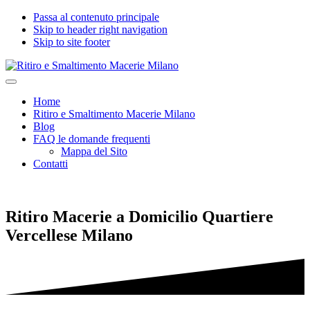
Passa al contenuto principale
Skip to header right navigation
Skip to site footer
Ritiro
Impresa
Menu
e
edile
Home
Smaltimento
seria
Ritiro e Smaltimento Macerie Milano
Macerie
e
Blog
Milano
certificata
FAQ le domande frequenti
per
Mappa del Sito
Ritiro
Contatti
e
Smaltimento
Macerie,
Calcinacci,
Ritiro Macerie a Domicilio Quartiere
Legname,
Vetro,
Vercellese Milano
Plastica,
Arredi,
Roccie
e
tutti
i