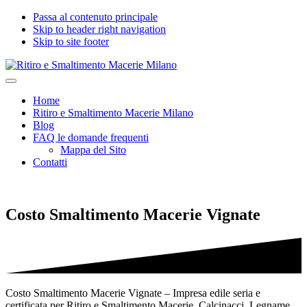
Passa al contenuto principale
Skip to header right navigation
Skip to site footer
Ritiro
Impresa
Menu
e
edile
Home
Smaltimento
seria
Ritiro e Smaltimento Macerie Milano
Macerie
e
Blog
Milano
certificata
FAQ le domande frequenti
per
Mappa del Sito
Ritiro
Contatti
e
Smaltimento
Macerie,
Calcinacci,
Costo Smaltimento Macerie Vignate
Legname,
Vetro,
Plastica,
Arredi,
Roccie
e
tutti
Costo Smaltimento Macerie Vignate – Impresa edile seria e
i
certificata per Ritiro e Smaltimento Macerie, Calcinacci, Legname,