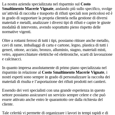
La nostra azienda specializzata nel risparmio sul
Costo
Smaltimento Macerie Vignate
, andando più sullo specifico, svolge
un’attività di raccolta e trasporto di rifiuti speciali non pericolosi ed è
in grado di supportare la propria clientela nella gestione di diversi
materiali e metalli, analizzare i diversi tipi di rifiuti e capire le giuste
modalità di intervento, avendo soprattutto pieno rispetto delle
normative vigenti.
Oltre a rottami ferrosi di tutti i tipi, possiamo ritirare anche metallo,
cavi di rame, imballaggi di carta e cartone, legno, plastica di tutti i
generi, ottone, acciaio, bronzo, alluminio, stagno, materiali misti,
vetro, apparecchiature elettriche ed elettroniche, scarti di lavorazione
e calcinacci.
In quanto impresa assolutamente di primo piano specializzata nel
risparmio in relazione al
Costo Smaltimento Macerie Vignate
, i
nostri esperti sono sempre in grado di personalizzare la raccolta dei
materiali di risulta e l’asportazione dei rifiuti prodotti nei cantieri.
Essendo dei veri specialisti con una grande esperienza in questo
settore possiamo assicurarvi un servizio sempre celere e che può
essere attivato anche entro le quarantotto ore dalla richiesta del
cliente.
Tale celerità vi permette di organizzare i lavori in tempi rapidi e di