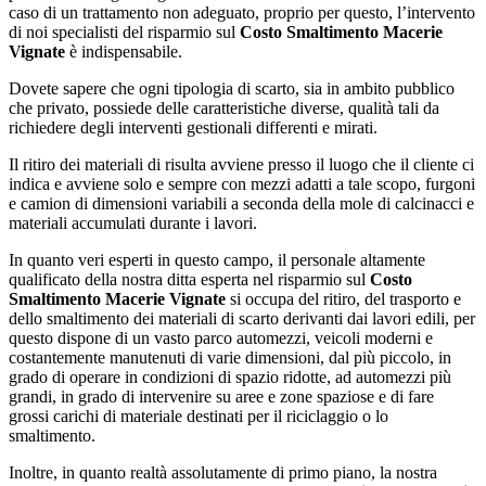
caso di un trattamento non adeguato, proprio per questo, l’intervento
di noi specialisti del risparmio sul
Costo Smaltimento Macerie
Vignate
è indispensabile.
Dovete sapere che ogni tipologia di scarto, sia in ambito pubblico
che privato, possiede delle caratteristiche diverse, qualità tali da
richiedere degli interventi gestionali differenti e mirati.
Il ritiro dei materiali di risulta avviene presso il luogo che il cliente ci
indica e avviene solo e sempre con mezzi adatti a tale scopo, furgoni
e camion di dimensioni variabili a seconda della mole di calcinacci e
materiali accumulati durante i lavori.
In quanto veri esperti in questo campo, il personale altamente
qualificato della nostra ditta esperta nel risparmio sul
Costo
Smaltimento Macerie Vignate
si occupa del ritiro, del trasporto e
dello smaltimento dei materiali di scarto derivanti dai lavori edili, per
questo dispone di un vasto parco automezzi, veicoli moderni e
costantemente manutenuti di varie dimensioni, dal più piccolo, in
grado di operare in condizioni di spazio ridotte, ad automezzi più
grandi, in grado di intervenire su aree e zone spaziose e di fare
grossi carichi di materiale destinati per il riciclaggio o lo
smaltimento.
Inoltre, in quanto realtà assolutamente di primo piano, la nostra