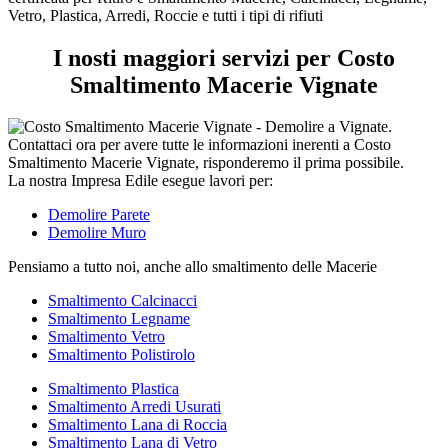
tipi
Vetro, Plastica, Arredi, Roccie e tutti i tipi di rifiuti
di
rifiuti
I nosti maggiori servizi per Costo
Smaltimento Macerie Vignate
La nostra Impresa Edile esegue lavori per:
Demolire Parete
Demolire Muro
Pensiamo a tutto noi, anche allo smaltimento delle Macerie
Smaltimento Calcinacci
Smaltimento Legname
Smaltimento Vetro
Smaltimento Polistirolo
Smaltimento Plastica
Smaltimento Arredi Usurati
Smaltimento Lana di Roccia
Smaltimento Lana di Vetro