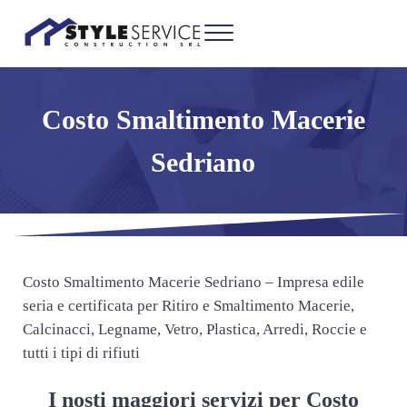
Passa al contenuto principale
Skip to header right navigation
Skip to site footer
Menu
Ritiro e Smaltimento Macerie Milano
Impresa edile seria e certificata per Ritiro e Smaltimento Macerie, Calcinacc
Costo Smaltimento Macerie
Sedriano
Costo Smaltimento Macerie Sedriano – Impresa edile
seria e certificata per Ritiro e Smaltimento Macerie,
Calcinacci, Legname, Vetro, Plastica, Arredi, Roccie e
tutti i tipi di rifiuti
I nosti maggiori servizi per Costo