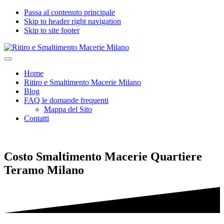
Passa al contenuto principale
Skip to header right navigation
Skip to site footer
Ritiro
Impresa
Menu
e
edile
Home
Smaltimento
seria
Ritiro e Smaltimento Macerie Milano
Macerie
e
Blog
Milano
certificata
FAQ le domande frequenti
per
Mappa del Sito
Ritiro
Contatti
e
Smaltimento
Macerie,
Calcinacci,
Costo Smaltimento Macerie Quartiere
Legname,
Vetro,
Teramo Milano
Plastica,
Arredi,
Roccie
e
tutti
i