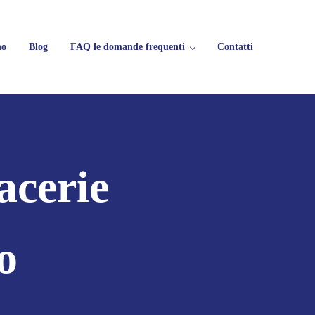
no
Blog
FAQ le domande frequenti
Contatti
rifiuti
acerie
o