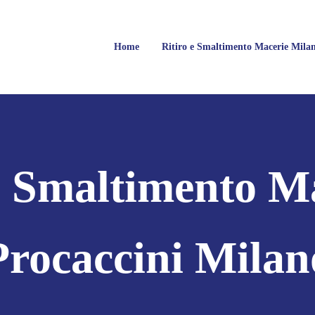
Home
Ritiro e Smaltimento Macerie Mila
Milano
rie, Calcinacci, Legname, Vetro, Plastica, Arredi, Roccie e tutti i tipi di 
 Smaltimento M
Procaccini Milan