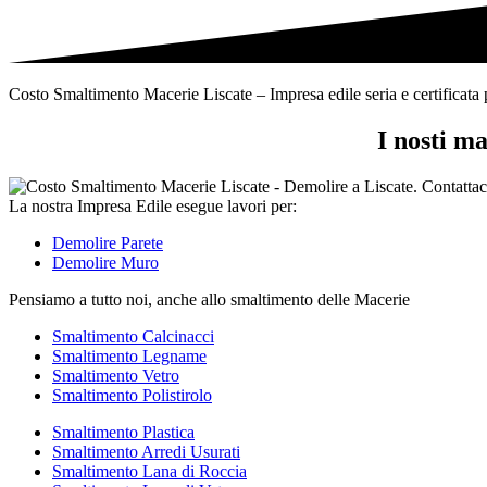
tipi
di
rifiuti
Costo Smaltimento Macerie Liscate – Impresa edile seria e certificata pe
I nosti m
La nostra Impresa Edile esegue lavori per:
Demolire Parete
Demolire Muro
Pensiamo a tutto noi, anche allo smaltimento delle Macerie
Smaltimento Calcinacci
Smaltimento Legname
Smaltimento Vetro
Smaltimento Polistirolo
Smaltimento Plastica
Smaltimento Arredi Usurati
Smaltimento Lana di Roccia