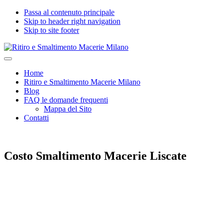
Passa al contenuto principale
Skip to header right navigation
Skip to site footer
Ritiro
Impresa
Menu
e
edile
Home
Smaltimento
seria
Ritiro e Smaltimento Macerie Milano
Macerie
e
Blog
Milano
certificata
FAQ le domande frequenti
per
Mappa del Sito
Ritiro
Contatti
e
Smaltimento
Macerie,
Calcinacci,
Costo Smaltimento Macerie Liscate
Legname,
Vetro,
Plastica,
Arredi,
Roccie
e
tutti
i