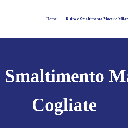
Home
Ritiro e Smaltimento Macerie Mila
Milano
rie, Calcinacci, Legname, Vetro, Plastica, Arredi, Roccie e tutti i tipi di 
 Smaltimento M
Cogliate