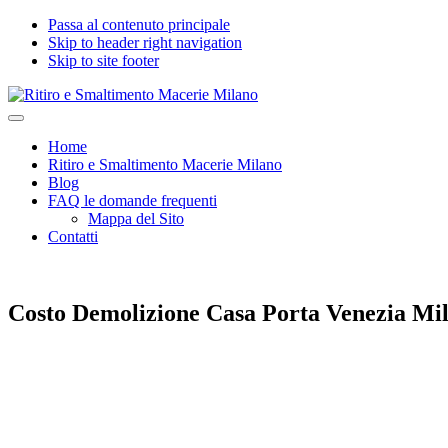
Passa al contenuto principale
Skip to header right navigation
Skip to site footer
Ritiro
Impresa
Menu
e
edile
Home
Smaltimento
seria
Ritiro e Smaltimento Macerie Milano
Macerie
e
Blog
Milano
certificata
FAQ le domande frequenti
per
Mappa del Sito
Ritiro
Contatti
e
Smaltimento
Macerie,
Calcinacci,
Costo Demolizione Casa Porta Venezia Mi
Legname,
Vetro,
Plastica,
Arredi,
Roccie
e
tutti
i