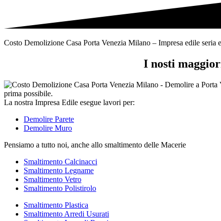
tipi
di
rifiuti
Costo Demolizione Casa Porta Venezia Milano – Impresa edile seria e cer
I nosti maggio
La nostra Impresa Edile esegue lavori per:
Demolire Parete
Demolire Muro
Pensiamo a tutto noi, anche allo smaltimento delle Macerie
Smaltimento Calcinacci
Smaltimento Legname
Smaltimento Vetro
Smaltimento Polistirolo
Smaltimento Plastica
Smaltimento Arredi Usurati