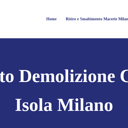
Home
Ritiro e Smaltimento Macerie Mila
Milano
rie, Calcinacci, Legname, Vetro, Plastica, Arredi, Roccie e tutti i tipi di 
to Demolizione 
Isola Milano