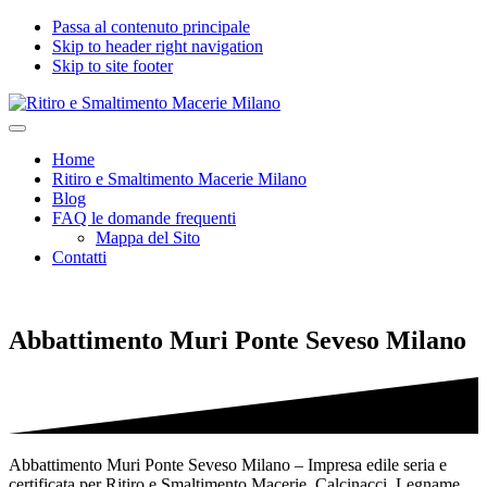
Passa al contenuto principale
Skip to header right navigation
Skip to site footer
Ritiro
Impresa
Menu
e
edile
Home
Smaltimento
seria
Ritiro e Smaltimento Macerie Milano
Macerie
e
Blog
Milano
certificata
FAQ le domande frequenti
per
Mappa del Sito
Ritiro
Contatti
e
Smaltimento
Macerie,
Calcinacci,
Abbattimento Muri Ponte Seveso Milano
Legname,
Vetro,
Plastica,
Arredi,
Roccie
e
tutti
Abbattimento Muri Ponte Seveso Milano – Impresa edile seria e
i
certificata per Ritiro e Smaltimento Macerie, Calcinacci, Legname,